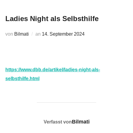
Ladies Night als Selbsthilfe
Veröffentlicht
von
Bilmati
an
14. September 2024
am
https://www.dbb.de/artikel/ladies-night-als-
:
selbsthilfe.html
Ladies
Night
als
Selbsthilfe
BEITRAGSAUTOR
Bilmati
Verfasst von